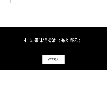
扑雀 果味润滑液（海韵椰风）
探索更多