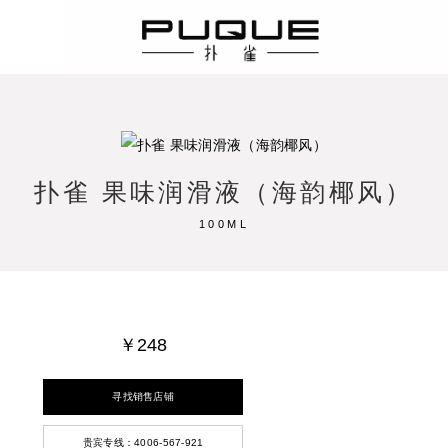
扑雀
扑雀 果味润滑液（海韵椰风）
100ML
￥248
寻找销售店铺
贵宾专线：4006-567-921