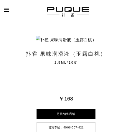
扑雀
扑雀 果味润滑液（玉露白桃）
2.5ML*10支
￥168
寻找销售店铺
贵宾专线：4006-567-921