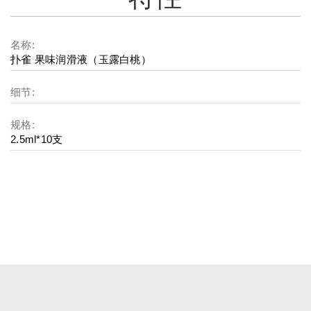
名称:
扑雀 果味润滑液（玉露白桃）
细节:
规格:
2.5ml*10支